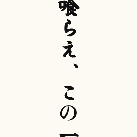
喰
ら
え
、
こ
の
一